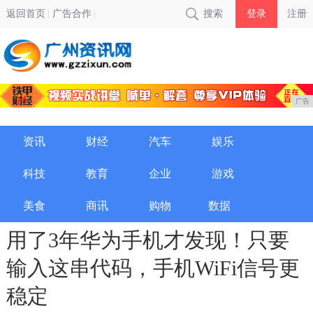
返回首页
广告合作
搜索
登录
注册
广告
资讯
财经
汽车
娱乐
科技
教育
企业
游戏
美食
商讯
购物
数据
用了3年华为手机才发现！只要
输入这串代码，手机WiFi信号更
稳定