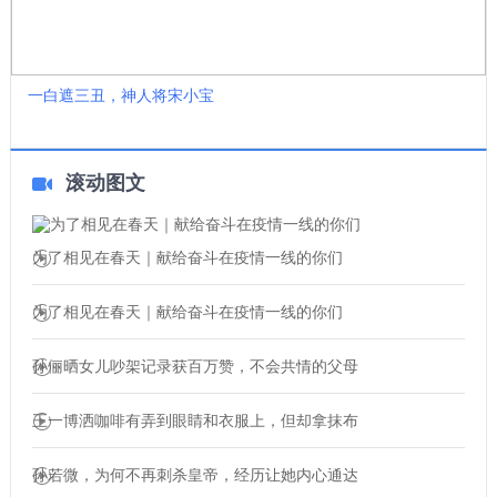
一白遮三丑，神人将宋小宝
滚动图文
为了相见在春天｜献给奋斗在疫情一线的你们
为了相见在春天｜献给奋斗在疫情一线的你们
孙俪晒女儿吵架记录获百万赞，不会共情的父母
王一博洒咖啡有弄到眼睛和衣服上，但却拿抹布
孙若微，为何不再刺杀皇帝，经历让她内心通达