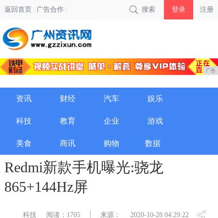
返回首页
广告合作
搜索
登录
注册
广告
资讯
财经
汽车
娱乐
科技
教育
企业
游戏
美食
商讯
购物
数据
Redmi新款手机曝光:骁龙
865+144Hz屏
科技
阅读：1705
来源：
2020-10-28 04:29:22