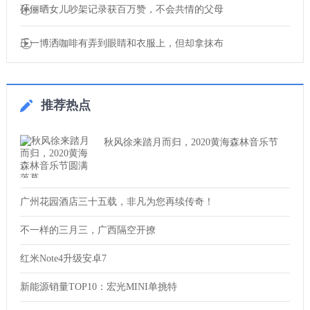
孙俪晒女儿吵架记录获百万赞，不会共情的父母
王一博洒咖啡有弄到眼睛和衣服上，但却拿抹布
推荐热点
秋风徐来踏月而归，2020黄海森林音乐节
广州花园酒店三十五载，非凡为您再续传奇！
不一样的三月三，广西隔空开撩
红米Note4升级安卓7
新能源销量TOP10：宏光MINI单挑特