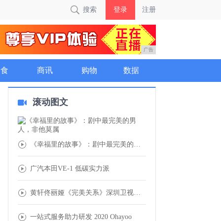
搜索
登录
注册
广告
美食
商讯
购物
数据
滚动图文
《幸福里的故事》：剧中最完美的男人，非他莫
广汽本田VE-1 低碳实力派
黄轩佟丽娅《完美关系》深圳卫视热播 剧情高
一站式服务助力研发 2020 Ohayoo