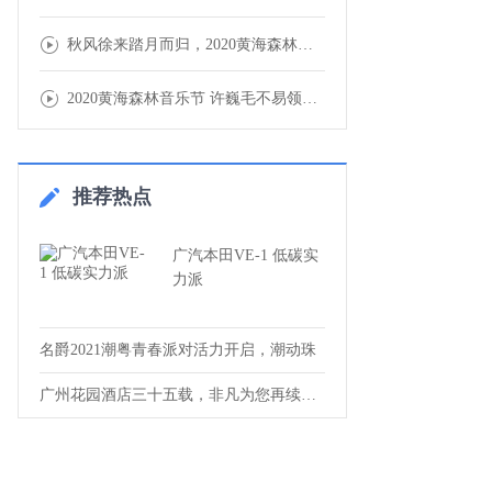
秋风徐来踏月而归，2020黄海森林音乐节圆
2020黄海森林音乐节 许巍毛不易领衔豪华
推荐热点
广汽本田VE-1 低碳实
力派
名爵2021潮粤青春派对活力开启，潮动珠
广州花园酒店三十五载，非凡为您再续传奇！