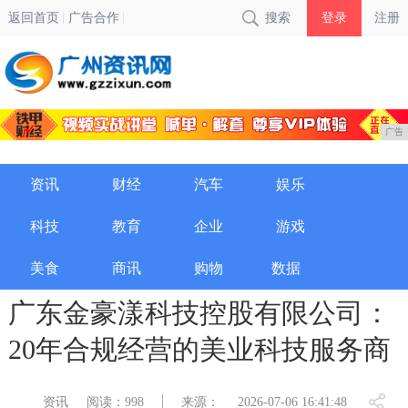
返回首页
广告合作
搜索
登录
注册
广告
资讯
财经
汽车
娱乐
科技
教育
企业
游戏
美食
商讯
购物
数据
广东金豪漾科技控股有限公司：
20年合规经营的美业科技服务商
资讯
阅读：998
来源：
2026-07-06 16:41:48