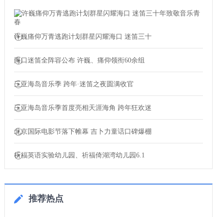
许巍痛仰万青逃跑计划群星闪耀海口 迷笛三十
海口迷笛全阵容公布 许巍、痛仰领衔60余组
三亚海岛音乐季 跨年·迷笛之夜圆满收官
三亚海岛音乐季首度亮相天涯海角 跨年狂欢迷
北京国际电影节落下帷幕 吉卜力童话口碑爆棚
祈福英语实验幼儿园、祈福倚湖湾幼儿园6.1
推荐热点