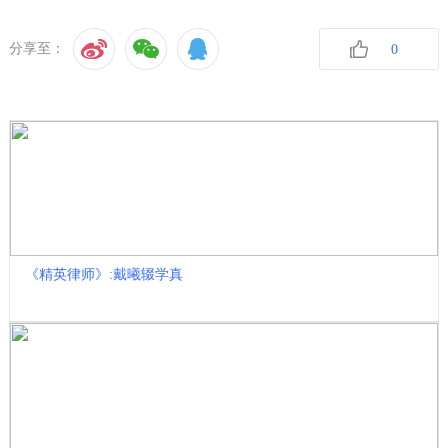
分享至：
0
收藏
《精英律师》:戴曦辍学真