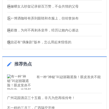
孙俪晒女儿吵架记录获百万赞，不会共情的父母
王一博洒咖啡有弄到眼睛和衣服上，但却拿抹布
孙若微，为何不再刺杀皇帝，经历让她内心通达
微信还有“偶像剧”版本，怎么用起来怪怪的.
推荐热点
有一种“神秘”叫赵丽颖遮脸！眼皮发炎不能
广州花园酒店三十五载，非凡为您再续传奇！
不一样的三月三，广西隔空开撩