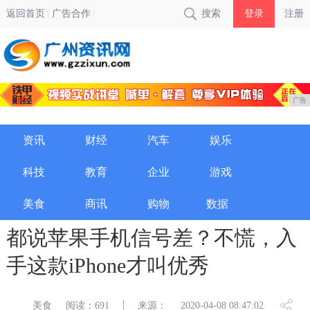
返回首页
广告合作
搜索
登录
注册
广告
资讯
财经
汽车
娱乐
科技
教育
企业
游戏
美食
商讯
购物
数据
都说苹果手机信号差？不慌，入
手这款iPhone才叫优秀
美食
阅读：691
来源：
2020-04-08 08:47:02