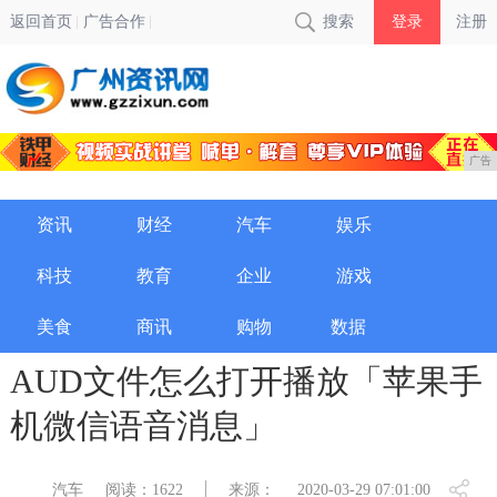
返回首页
广告合作
搜索
登录
注册
广告
资讯
财经
汽车
娱乐
科技
教育
企业
游戏
美食
商讯
购物
数据
AUD文件怎么打开播放「苹果手
机微信语音消息」
汽车
阅读：1622
来源：
2020-03-29 07:01:00