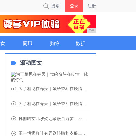
搜索
登录
注册
广告
美食
商讯
购物
数据
滚动图文
为了相见在春天｜献给奋斗在疫情一线的你们
为了相见在春天｜献给奋斗在疫情一线的你们
孙俪晒女儿吵架记录获百万赞，不会共情的父母
王一博洒咖啡有弄到眼睛和衣服上，但却拿抹布