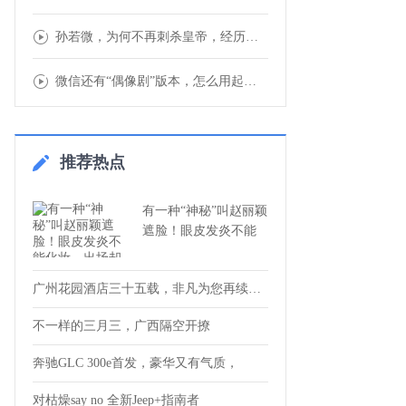
孙若微，为何不再刺杀皇帝，经历让她内心通达
微信还有“偶像剧”版本，怎么用起来怪怪的.
推荐热点
有一种“神秘”叫赵丽颖
遮脸！眼皮发炎不能
广州花园酒店三十五载，非凡为您再续传奇！
不一样的三月三，广西隔空开撩
奔驰GLC 300e首发，豪华又有气质，
对枯燥say no 全新Jeep+指南者