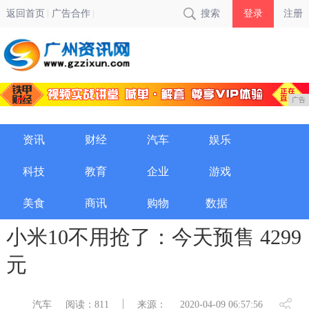
返回首页
广告合作
搜索
登录
注册
广告
资讯
财经
汽车
娱乐
科技
教育
企业
游戏
美食
商讯
购物
数据
小米10不用抢了：今天预售 4299
元
汽车
阅读：811
来源：
2020-04-09 06:57:56