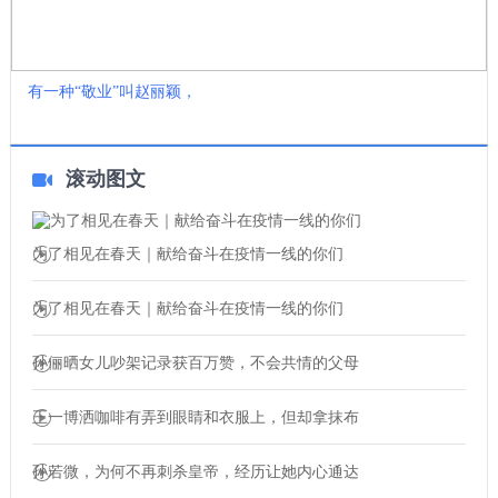
有一种“敬业”叫赵丽颖，
滚动图文
为了相见在春天｜献给奋斗在疫情一线的你们
为了相见在春天｜献给奋斗在疫情一线的你们
孙俪晒女儿吵架记录获百万赞，不会共情的父母
王一博洒咖啡有弄到眼睛和衣服上，但却拿抹布
孙若微，为何不再刺杀皇帝，经历让她内心通达