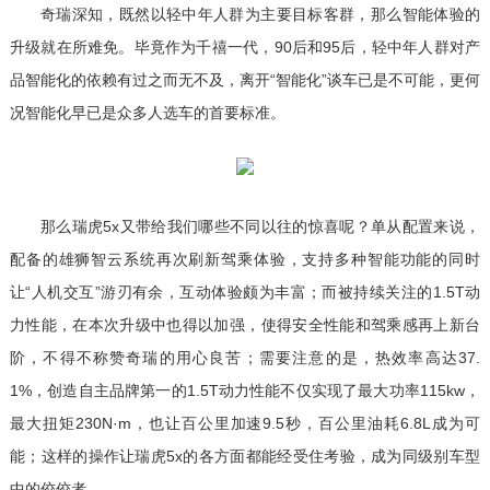
奇瑞深知，既然以轻中年人群为主要目标客群，那么智能体验的
升级就在所难免。毕竟作为千禧一代，90后和95后，轻中年人群对产
品智能化的依赖有过之而无不及，离开“智能化”谈车已是不可能，更何
况智能化早已是众多人选车的首要标准。
那么瑞虎5x又带给我们哪些不同以往的惊喜呢？单从配置来说，
配备的雄狮智云系统再次刷新驾乘体验，支持多种智能功能的同时
让“人机交互”游刃有余，互动体验颇为丰富；而被持续关注的1.5T动
力性能，在本次升级中也得以加强，使得安全性能和驾乘感再上新台
阶，不得不称赞奇瑞的用心良苦；需要注意的是，热效率高达37.
1%，创造自主品牌第一的1.5T动力性能不仅实现了最大功率115kw，
最大扭矩230N·m，也让百公里加速9.5秒，百公里油耗6.8L成为可
能；这样的操作让瑞虎5x的各方面都能经受住考验，成为同级别车型
中的佼佼者。