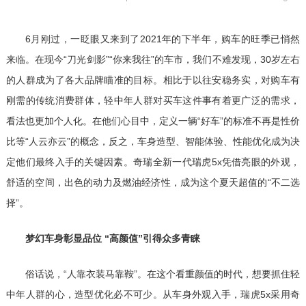
6月刚过，一眨眼又来到了2021年的下半年，购车的旺季已悄然
来临。在现今“刀光剑影”“你来我往”的车市，我们不难发现，30岁左右
的人群成为了各大品牌瞄准的目标。相比于以往安稳务实，对购车有
刚需的传统消费群体，轻中年人群对买车这件事有着更广泛的需求，
看法也更加个人化。在他们心目中，定义一辆“好车”的标准不再是性价
比等“人云亦云”的概念，反之，车身造型、智能体验、性能优化成为决
定他们最终入手的关键因素。奇瑞全新一代瑞虎5x凭借亮眼的外观，
舒适的空间，出色的动力及燃油经济性，成为这个夏天超值的“不二选
择”。
梦幻车身彰显品位 “高颜值”引得众多青睐
俗话说，“人靠衣装马靠鞍”。在这个看重颜值的时代，想要抓住轻
中年人群的心，造型优化必不可少。从车身外观入手，瑞虎5x采用奇