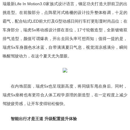
瑞最新Life In Motion3.0家族式设计语言，铆足功夫打造大胆前卫的出
挑造型。在前脸部分，点阵星河式格栅的设计拉升整体格调，十足的
霸气，配合钻式LED前大灯及G型动感日间行车灯更彰显时尚品位；在
车身部分，瑞虎5x将动感设计摆在首位，17寸轮毂造型，全新镀铬双
排气造型，颜值可谓爆表，开出去回头率可想而知；值得一提的是，
瑞虎5x车身颜色水冰蓝，自带满满夏日气息，视觉清凉感满分，瞬间
唤醒驾驶动力，在这个夏天尤为显眼。
在内饰层面，瑞虎5x也呈现新高度，将同级车甩在身后。同时，
瑞虎5x座椅也有更符合人体工程学原理的新造型，在一定程度上减少
驾驶疲劳感，让开车变得轻松愉快。
智能出行才是王道 升级配置提升体验