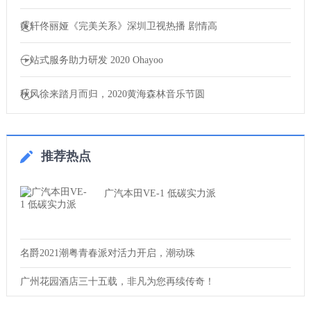
黄轩佟丽娅《完美关系》深圳卫视热播 剧情高
一站式服务助力研发 2020 Ohayoo
秋风徐来踏月而归，2020黄海森林音乐节圆
推荐热点
广汽本田VE-1 低碳实力派
名爵2021潮粤青春派对活力开启，潮动珠
广州花园酒店三十五载，非凡为您再续传奇！