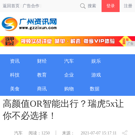
返回首页
广告合作
搜索
登录
注册
广告
资讯
财经
汽车
娱乐
科技
教育
企业
游戏
美食
商讯
购物
数据
高颜值OR智能出行？瑞虎5x让
你不必选择！
汽车
阅读：1250
来源：
2021-07-07 15:17:11