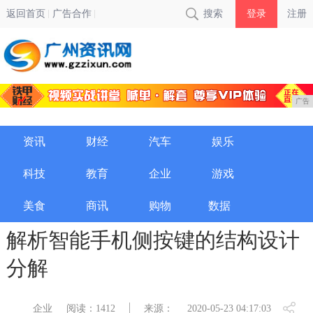
返回首页
广告合作
搜索
登录
注册
广告
资讯
财经
汽车
娱乐
科技
教育
企业
游戏
美食
商讯
购物
数据
解析智能手机侧按键的结构设计
分解
企业
阅读：1412
来源：
2020-05-23 04:17:03