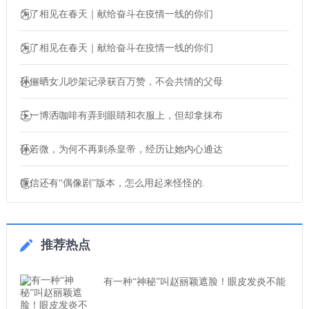
为了相见在春天｜献给奋斗在疫情一线的你们
为了相见在春天｜献给奋斗在疫情一线的你们
孙俪晒女儿吵架记录获百万赞，不会共情的父母
王一博洒咖啡有弄到眼睛和衣服上，但却拿抹布
孙若微，为何不再刺杀皇帝，经历让她内心通达
微信还有“偶像剧”版本，怎么用起来怪怪的.
推荐热点
有一种“神秘”叫赵丽颖遮脸！眼皮发炎不能