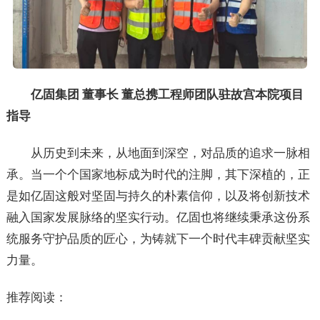
亿固集团 董事长 董总携工程师团队驻故宫本院项目
指导
从历史到未来，从地面到深空，对品质的追求一脉相
承。当一个个国家地标成为时代的注脚，其下深植的，正
是如亿固这般对坚固与持久的朴素信仰，以及将创新技术
融入国家发展脉络的坚实行动。亿固也将继续秉承这份系
统服务守护品质的匠心，为铸就下一个时代丰碑贡献坚实
力量。
推荐阅读：