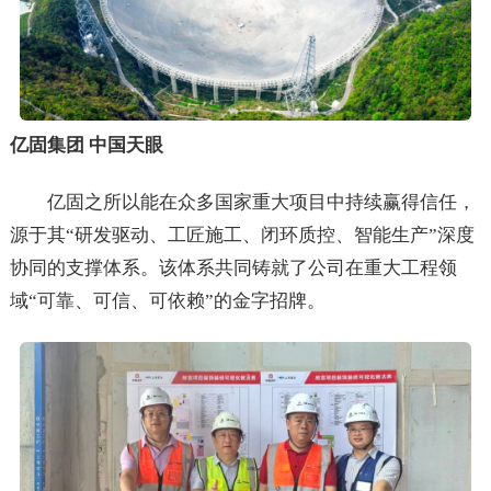
亿固集团 中国天眼
亿固之所以能在众多国家重大项目中持续赢得信任，
源于其“研发驱动、工匠施工、闭环质控、智能生产”深度
协同的支撑体系。该体系共同铸就了公司在重大工程领
域“可靠、可信、可依赖”的金字招牌。