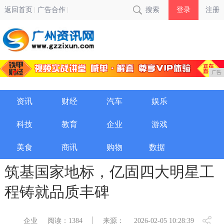
返回首页
广告合作
搜索
登录
注册
广告
资讯
财经
汽车
娱乐
科技
教育
企业
游戏
美食
商讯
购物
数据
筑基国家地标，亿固四大明星工
程铸就品质丰碑
企业
阅读：1384
来源：
2026-02-05 10:28:39