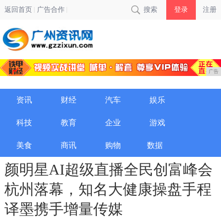
返回首页
广告合作
搜索
登录
注册
广告
资讯
财经
汽车
娱乐
科技
教育
企业
游戏
美食
商讯
购物
数据
颜明星AI超级直播全民创富峰会
杭州落幕，知名大健康操盘手程
译墨携手增量传媒