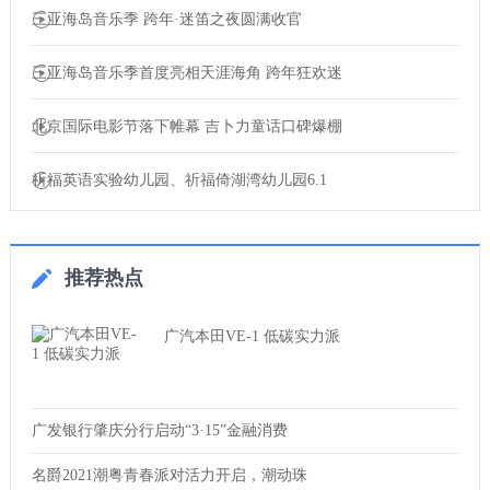
三亚海岛音乐季 跨年·迷笛之夜圆满收官
三亚海岛音乐季首度亮相天涯海角 跨年狂欢迷
北京国际电影节落下帷幕 吉卜力童话口碑爆棚
祈福英语实验幼儿园、祈福倚湖湾幼儿园6.1
推荐热点
广汽本田VE-1 低碳实力派
广发银行肇庆分行启动“3·15”金融消费
名爵2021潮粤青春派对活力开启，潮动珠