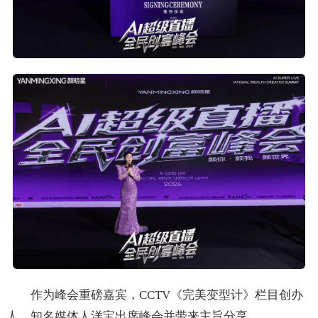
作为峰会重磅嘉宾，CCTV《完美变型计》栏目创办
人、知名媒体人洋宝出席峰会并带来主旨分享。