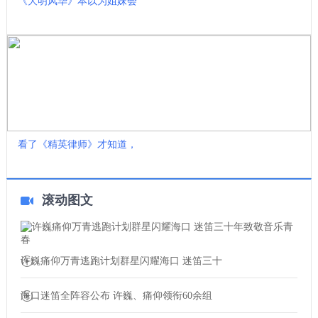
《大明风华》本以为姐妹会
看了《精英律师》才知道，
滚动图文
许巍痛仰万青逃跑计划群星闪耀海口 迷笛三十
海口迷笛全阵容公布 许巍、痛仰领衔60余组