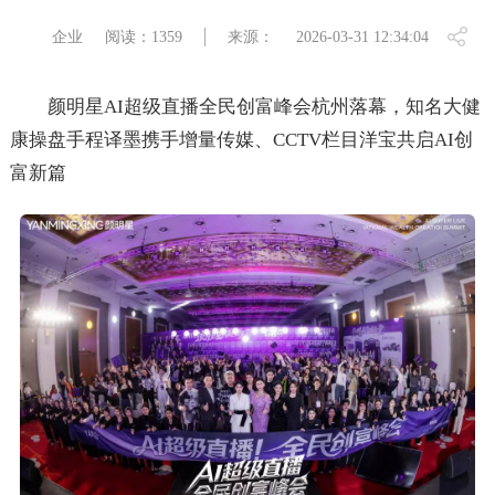
企业
阅读：1359
来源：
2026-03-31 12:34:04
颜明星AI超级直播全民创富峰会杭州落幕，知名大健
康操盘手程译墨携手增量传媒、CCTV栏目洋宝共启AI创
富新篇