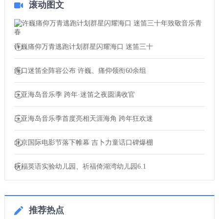
滚动图文
许巍痛仰万青逃跑计划群星闪耀海口 迷笛三十
海口迷笛全阵容公布 许巍、痛仰领衔60余组
三亚海岛音乐季 跨年·迷笛之夜圆满收官
三亚海岛音乐季首度亮相天涯海角 跨年狂欢迷
北京国际电影节落下帷幕 吉卜力童话口碑爆棚
祈福英语实验幼儿园、祈福倚湖湾幼儿园6.1
推荐热点