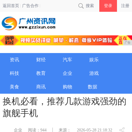
返回首页
广告合作
搜索
登录
注册
广告
资讯
财经
汽车
娱乐
科技
教育
企业
游戏
美食
商讯
购物
数据
换机必看，推荐几款游戏强劲的
旗舰手机
企业
阅读：944
来源：
2026-05-28 21:18:32