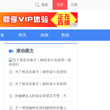
搜索
登录
注册
广告
美食
商讯
购物
数据
滚动图文
为了相见在春天｜献给奋斗在疫情一线的你们
为了相见在春天｜献给奋斗在疫情一线的你们
孙俪晒女儿吵架记录获百万赞，不会共情的父母
王一博洒咖啡有弄到眼睛和衣服上，但却拿抹布