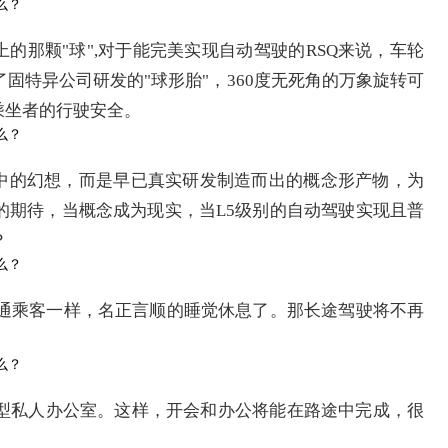
的那颗"球",对于能完美实现自动驾驶的RSQ来说，车轮
固特异公司研发的"球形胎"，360度无死角的万象旋转可
乘坐者的行驶安全。
影中的幻想，而是早已真实研发制造而出的概念形产物，为
的期待，当概念成为现实，当L5级别的自动驾驶实现且普
？
普通乘客一样，名正言顺的睡觉休息了。那长途驾驶将不再
型私人办公室。这样，开会和办公将能在路途中完成，很