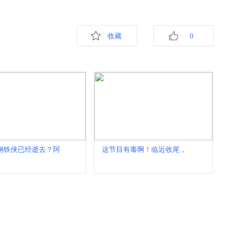
收藏
0
钢铁侠已经逝去？阿
这节目有毒啊！临近收尾，