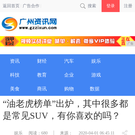
返回首页
广告合作
搜索
登录
注册
广告
资讯
财经
汽车
娱乐
科技
教育
企业
游戏
美食
商讯
购物
数据
“油老虎榜单”出炉，其中很多都
是常见SUV，有你喜欢的吗？
娱乐
阅读：680
来源：
2020-04-01 06:45:11