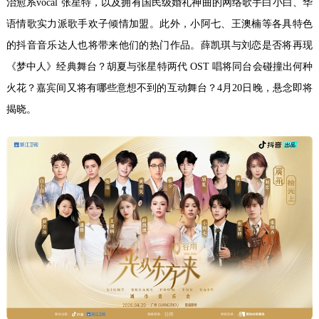
治愈系vocal 张星特，以及拥有国民级婚礼神曲的网络歌手白小白、华
语情歌实力派歌手欢子倾情加盟。此外，小阿七、王澳楠等各具特色
的抖音音乐达人也将带来他们的热门作品。薛凯琪与刘恋是否将再现
《梦中人》经典舞台？胡夏与张星特两代 OST 唱将同台会碰撞出何种
火花？嘉宾间又将有哪些意想不到的互动舞台？4月20日晚，悬念即将
揭晓。