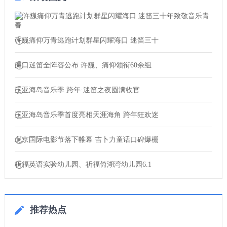
许巍痛仰万青逃跑计划群星闪耀海口 迷笛三十
海口迷笛全阵容公布 许巍、痛仰领衔60余组
三亚海岛音乐季 跨年·迷笛之夜圆满收官
三亚海岛音乐季首度亮相天涯海角 跨年狂欢迷
北京国际电影节落下帷幕 吉卜力童话口碑爆棚
祈福英语实验幼儿园、祈福倚湖湾幼儿园6.1
推荐热点