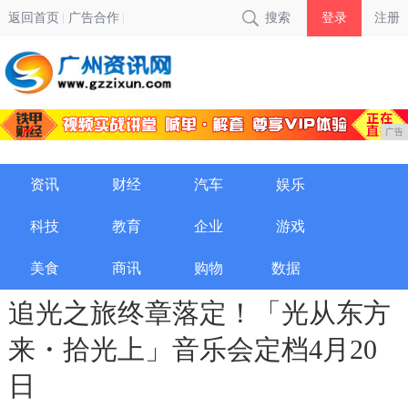
返回首页
广告合作
搜索
登录
注册
广告
资讯
财经
汽车
娱乐
科技
教育
企业
游戏
美食
商讯
购物
数据
追光之旅终章落定！「光从东方
来・拾光上」音乐会定档4月20
日