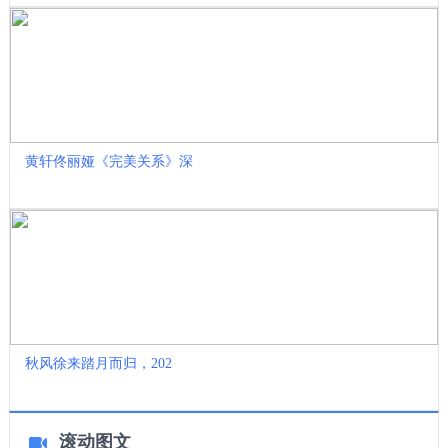
黄轩佟丽娅《完美关系》深
秋风徐来踏月而归，202
滚动图文