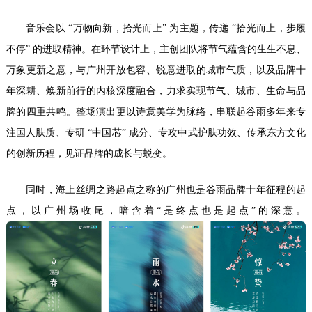
音乐会以 “万物向新，拾光而上” 为主题，传递 “拾光而上，步履
不停” 的进取精神。在环节设计上，主创团队将节气蕴含的生生不息、
万象更新之意，与广州开放包容、锐意进取的城市气质，以及品牌十
年深耕、焕新前行的内核深度融合，力求实现节气、城市、生命与品
牌的四重共鸣。整场演出更以诗意美学为脉络，串联起谷雨多年来专
注国人肤质、专研 “中国芯” 成分、专攻中式护肤功效、传承东方文化
的创新历程，见证品牌的成长与蜕变。
同时，海上丝绸之路起点之称的广州也是谷雨品牌十年征程的起
点，以广州场收尾，暗含着“是终点也是起点”的深意。