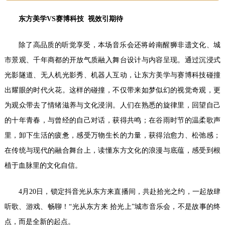
东方美学
VS
赛博科技
视效引期待
除了高品质的听觉享受，本场音乐会还将岭南醒狮非遗文化、城
市景观、千年商都的开放气质融入舞台设计与内容呈现。通过沉浸式
光影隧道、无人机光影秀、机器人互动，让东方美学与赛博科技碰撞
出耀眼的时代火花。这样的碰撞，不仅带来如梦似幻的视觉奇观，更
为观众带去了情绪滋养与文化浸润。人们在熟悉的旋律里，回望自己
的十年青春，与曾经的自己对话，获得共鸣；在谷雨时节的温柔歌声
里，卸下生活的疲惫，感受万物生长的力量，获得治愈力、松弛感；
在传统与现代的融合舞台上，读懂东方文化的浪漫与底蕴，感受到根
植于血脉里的文化自信。
4月20日，锁定抖音光从东方来直播间，共赴拾光之约，一起放肆
听歌、游戏、畅聊！“光从东方来 拾光上”城市音乐会，不是故事的终
点，而是全新的起点。