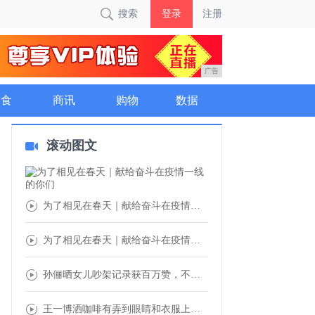
搜索
登录
注册
广告
美食
商讯
购物
数据
滚动图文
为了相见在春天｜献给奋斗在疫情一线的你们
为了相见在春天｜献给奋斗在疫情一线的你们
孙俪晒女儿吵架记录获百万赞，不会共情的父母
王一博洒咖啡有弄到眼睛和衣服上，但却拿抹布