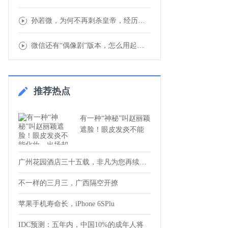
孙若微，为何不再刺杀皇帝，经历让她内心通达
微信还有“偶像剧”版本，怎么用起来怪怪的.
推荐热点
有一种“神秘”叫赵丽颖
遮脸！眼皮发炎不能
广州花园酒店三十五载，非凡为您再续传奇！
不一样的三月三，广西隔空开撩
苹果手机寿命长，iPhone 6SPlu
IDC预测：五年内，中国10%的成年人将