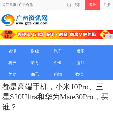
返回首页
广告合作
搜索
登录
注册
广告
资讯
财经
汽车
娱乐
科技
教育
企业
游戏
美食
商讯
购物
数据
都是高端手机，小米10Pro、三
星S20Ultra和华为Mate30Pro，买
谁？