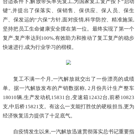
合适条件下,解放带头率先复工,为国家复工复产按下“启动
键”,并提出了保落实、保销售、保供应、保人员、保生
产、保发运的“六保”方针,面对疫情,科学防控、精准施策,
坚持把员工生命健康安全摆在第一位。最终实现了第一个
复产,复产率达到100%,有效助力和推动了复工复产的稳步
快速进行,成为行业学习的楷模。
复工不满一个月,一汽解放就交出了一份漂亮的成绩
单。据一汽解放发布的产销数据称, 2月份共计生产整车
18010辆,生产发动机15831台,变速箱12432台,前桥10823
支,中后桥15821支。有这么一支能打胜仗的硬核担当,更为
经济恢复活力提供了十足底气。
自疫情发生以来,一汽解放迅速贯彻落实总书记重要指