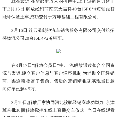
就在最近,在全部解放人的拼搏中,上下游的通力合作
下,3月15日,解放经销商南京天吉将40台J6P 8*4短轴距智
能环保渣土车,成功交付于方坤基础工程有限公司。
3月16日,连云港朗驰汽车销售服务有限公司交付给拓
盛物流公司20台J6L 4×2冷链车。
在3月17日“解放会员日”中,一汽解放通过整合全国资
源与渠道,建立客户信息与客户洞察机制,为辅助全国经销
商、渠道商,提高了售前、售后的营销精准度,实现当日意
向订单已超4.5万。
3月19日,解放厂家协同河北骏驰经销商成功举办“京津
冀首批30辆解放搅拌车线上直播交车仪式”,当日在线观看