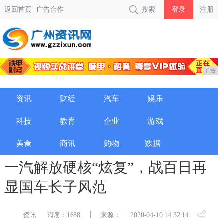
返回首页
广告合作
搜索
登录
注册
广告
资讯
财经
汽车
娱乐
科技
教育
企业
游戏
美食
商讯
购物
数据
一汽解放硬核“炫复”，战百日再
显国车长子风范
资讯
阅读：1688
来源：
2020-04-10 14:32:14