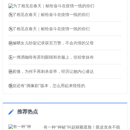
为了相见在春天｜献给奋斗在疫情一线的你们
为了相见在春天｜献给奋斗在疫情一线的你们
孙俪晒女儿吵架记录获百万赞，不会共情的父母
王一博洒咖啡有弄到眼睛和衣服上，但却拿抹布
孙若微，为何不再刺杀皇帝，经历让她内心通达
微信还有“偶像剧”版本，怎么用起来怪怪的.
推荐热点
有一种“神秘”叫赵丽颖遮脸！眼皮发炎不能