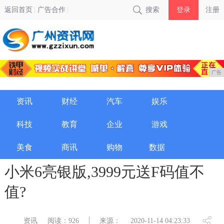
返回首页
广告合作
搜索
登录
注册
广告
资讯
财经
汽车
娱乐
科技
教育
企业
游戏
美食
商讯
购物
数据
小米6亮银版,3999元送F码值不
值?
资讯
阅读：926
来源：
2020-11-14 04:23:33