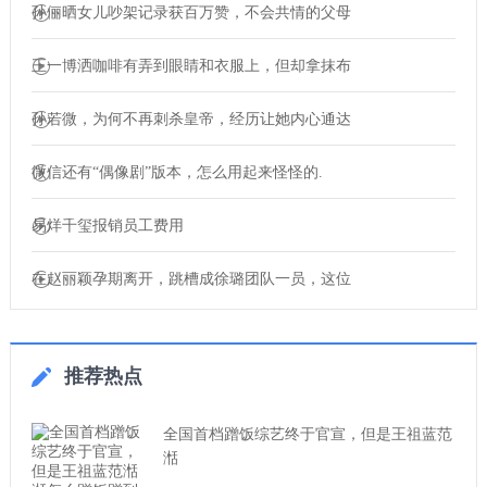
孙俪晒女儿吵架记录获百万赞，不会共情的父母
王一博洒咖啡有弄到眼睛和衣服上，但却拿抹布
孙若微，为何不再刺杀皇帝，经历让她内心通达
微信还有“偶像剧”版本，怎么用起来怪怪的.
易烊千玺报销员工费用
在赵丽颖孕期离开，跳槽成徐璐团队一员，这位
推荐热点
全国首档蹭饭综艺终于官宣，但是王祖蓝范
湉