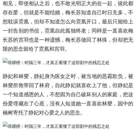
相见，即使相认之后，也不敢光明正大的在一起，彼此都
存在爱，但就是不能结婚，梅长苏知道自己时日无多，不
想耽误霓凰，但却不知道怎么向霓凰开口，最后只能给上
一封告别的书信，霓凰自此孤独终老；同样是一直喜欢梅
长苏的宫羽也是一种遗憾，梅长苏做回了林殊，但却把无
限的思念留给了霓凰和宫羽。
静妃和林燮，静妃身为医女之时，被当地的恶霸欺负，被
林燮所救带回了林府，自此静妃就喜欢上了他，但静妃是
一个知道感恩的人，不想因为自己破坏别人的家庭，把这
份爱埋藏在了心底，没有人知道她一直喜欢林燮，园中的
楠树寄托了静妃对心爱之人的思念。