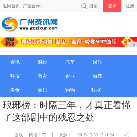
返回首页
广告合作
搜索
登录
注册
广告
资讯
财经
汽车
娱乐
科技
教育
企业
游戏
美食
商讯
购物
数据
琅琊榜：时隔三年，才真正看懂
了这部剧中的残忍之处
游戏
阅读：72
来源：
2019-12-30 13:11:24