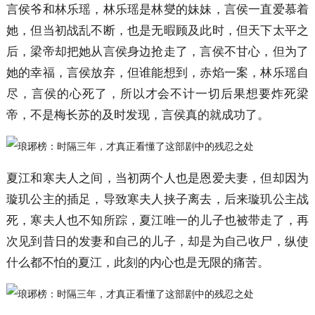
言侯爷和林乐瑶，林乐瑶是林燮的妹妹，言侯一直爱慕着
她，但当初战乱不断，也是无暇顾及此时，但天下太平之
后，梁帝却把她从言侯身边抢走了，言侯不甘心，但为了
她的幸福，言侯放弃，但谁能想到，赤焰一案，林乐瑶自
尽，言侯的心死了，所以才会不计一切后果想要炸死梁
帝，不是梅长苏的及时发现，言侯真的就成功了。
夏江和寒夫人之间，当初两个人也是恩爱夫妻，但却因为
璇玑公主的插足，导致寒夫人挟子离去，后来璇玑公主战
死，寒夫人也不知所踪，夏江唯一的儿子也被带走了，再
次见到昔日的发妻和自己的儿子，却是为自己收尸，纵使
什么都不怕的夏江，此刻的内心也是无限的痛苦。