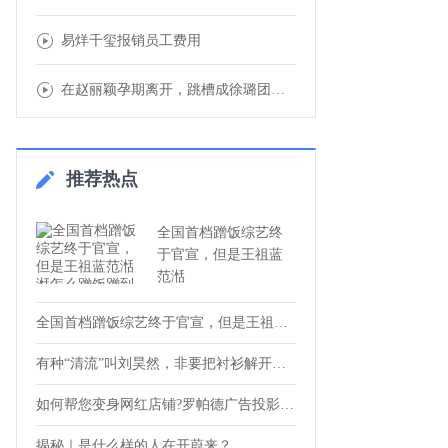
易烊千玺报销员工费用
在赵丽颖孕期离开，跳槽成徐璐团队一员，这位
推荐热点
全国首档蹭饭综艺终
于官宣，但是王祖蓝
范湉
全国首档蹭饭综艺终于官宣，但是王祖蓝范湉
有种“清流”叫刘昊然，非要把衬衫解开露出
如何帮您变身网红店铺?罗帕德广告投影灯来
揭秘｜是什么样的人在开蔚来？