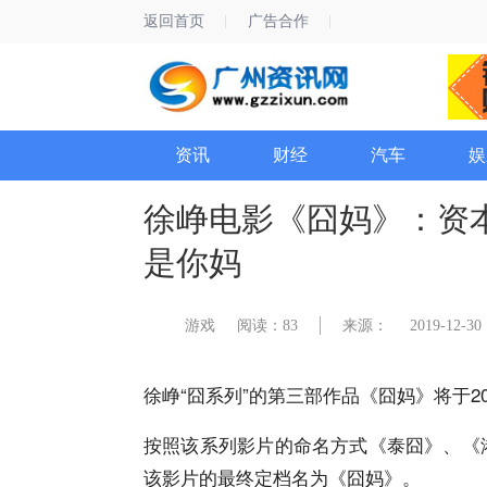
返回首页
广告合作
资讯
财经
汽车
娱
徐峥电影《囧妈》：资
是你妈
游戏
阅读：83
来源：
2019-12-30 
徐峥“囧系列”的第三部作品《囧妈》将于20
按照该系列影片的命名方式《泰囧》、《
该影片的最终定档名为《囧妈》。