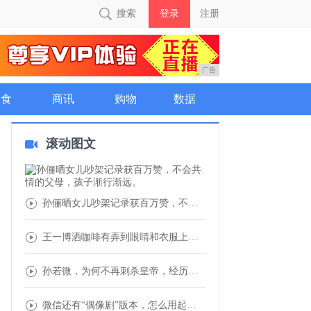
搜索
登录
注册
广告
美食
商讯
购物
数据
滚动图文
孙俪晒女儿吵架记录获百万赞，不会共情的父母
王一博洒咖啡有弄到眼睛和衣服上，但却拿抹布
孙若微，为何不再刺杀皇帝，经历让她内心通达
微信还有“偶像剧”版本，怎么用起来怪怪的.